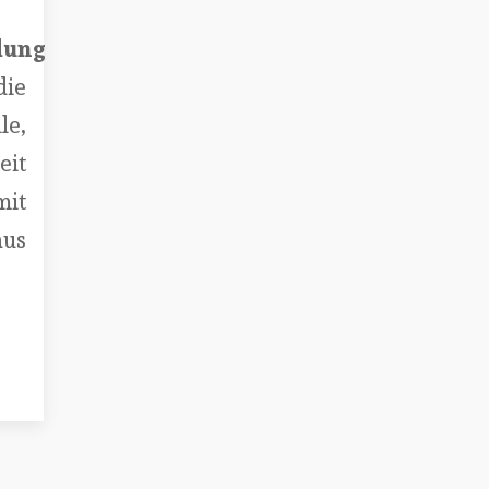
dung
ie
le,
eit
it
us