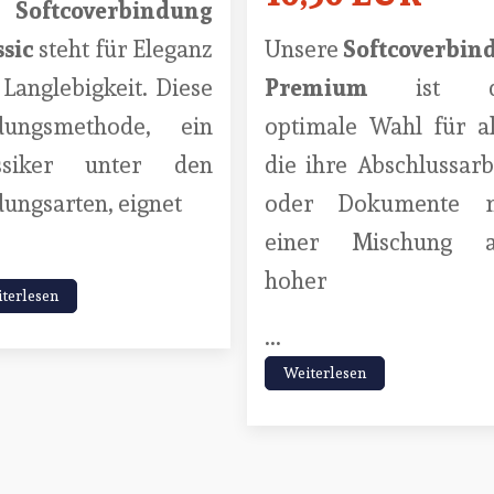
e
Softcoverbindung
ssic
steht für Eleganz
Unsere
Softcoverbin
Langlebigkeit. Diese
Premium
ist d
dungsmethode, ein
optimale Wahl für al
ssiker unter den
die ihre Abschlussarb
ungsarten, eignet
oder Dokumente m
einer Mischung a
hoher
terlesen
...
Weiterlesen