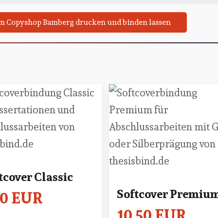
t im Copyshop Bamberg drucken und binden lassen
tcover Classic
Softcover Premiu
50 EUR
10,50 EUR