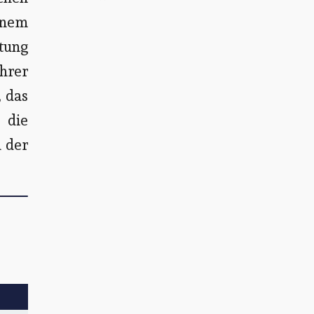
einem
atung
hrer
, das
 die
n der