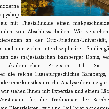
 moderne
Copyshop
it mit ThesisBind.de einen maßgeschneide
nden von Abschlussarbeiten. Wir verstehen
ierenden an der Otto-Friedrich-Universität,
 und der vielen interdisziplinären Studiengä
tten des majestätischen Bamberger Doms, ver
it akademischer Präzision. Ob Sie 
ber die reiche Literaturgeschichte Bambergs, 
 oder eine kunsthistorische Analyse der einzigar
 wir stehen Ihnen mit Expertise und einem Läc
Verständnis für die Traditionen der Bambe
ein Dienstleister - wir sind Teil Ihrer akademi