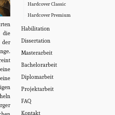
Hardcover Classic
Hardcover Premium
rten
Habilitation
 die
Dissertation
 der
nge.
Masterarbeit
eint
Bachelorarbeit
eine
Diplomarbeit
eine
tigen
Projektarbeit
heln
FAQ
rger
Kontakt
schen