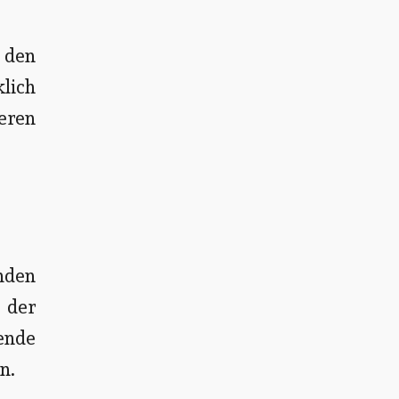
 den
lich
eren
inden
 der
ende
n.