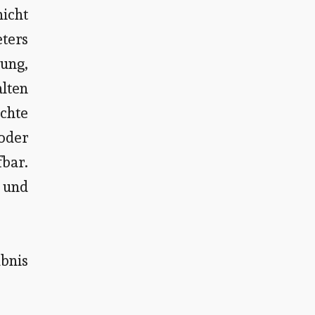
icht
eters
ung,
alten
chte
oder
fbar.
n und
ubnis