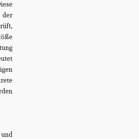
iese
i der
rüft,
töße
ltung
utet
Eigen
krete
erden
- und