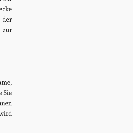
wecke
n der
 zur
ame,
 Sie
Ihnen
wird