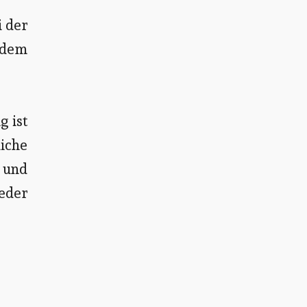
i der
 dem
 ist
iche
r und
eder