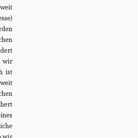
weit
esse)
erden
chen
ndert
 wir
 ist
weit
chen
hert
ines
iche
n wir