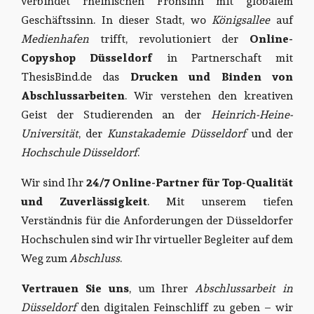
verbindet rheinischen Frohsinn mit globalem
Geschäftssinn. In dieser Stadt, wo
Königsallee
auf
Medienhafen
trifft, revolutioniert der
Online-
Copyshop Düsseldorf
in Partnerschaft mit
ThesisBind.de das
Drucken und Binden von
Abschlussarbeiten
. Wir verstehen den kreativen
Geist der Studierenden an der
Heinrich-Heine-
Universität
, der
Kunstakademie Düsseldorf
und der
Hochschule Düsseldorf
.
Wir sind Ihr
24/7 Online-Partner für Top-Qualität
und Zuverlässigkeit
. Mit unserem tiefen
Verständnis für die Anforderungen der Düsseldorfer
Hochschulen sind wir Ihr virtueller Begleiter auf dem
Weg zum
Abschluss
.
Vertrauen Sie uns
, um Ihrer
Abschlussarbeit in
Düsseldorf
den digitalen Feinschliff zu geben – wir