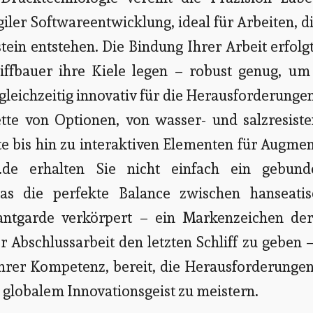
giler Softwareentwicklung, ideal für Arbeiten, d
stein entstehen. Die Bindung Ihrer Arbeit erfolg
hiffbauer ihre Kiele legen – robust genug, um
gleichzeitig innovativ für die Herausforderunge
ette von Optionen, von wasser- und salzresist
e bis hin zu interaktiven Elementen für Augme
d.de erhalten Sie nicht einfach ein gebund
s die perfekte Balance zwischen hanseatis
vantgarde verkörpert – ein Markenzeichen de
r Abschlussarbeit den letzten Schliff zu geben 
hrer Kompetenz, bereit, die Herausforderungen
 globalem Innovationsgeist zu meistern.