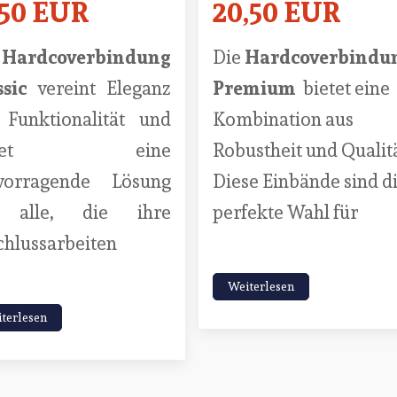
,50 EUR
20,50 EUR
e
Hardcoverbindung
Die
Hardcoverbindu
ssic
vereint Eleganz
Premium
bietet eine
 Funktionalität und
Kombination aus
ietet eine
Robustheit und Qualitä
vorragende Lösung
Diese Einbände sind d
 alle, die ihre
perfekte Wahl für
chlussarbeiten
Weiterlesen
terlesen