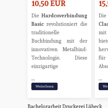
10,50 EUR
15
Die
Hardcoverbindung
Di
Basic
revolutioniert die
Cla
traditionelle
mit
Buchbindung mit der
b
innovativen Metalbind-
her
Technologie. Diese
für
einzigartige
Abs
...
...
Weiterlesen
Wei
Bachelorarbeit Druckerei Lübeck