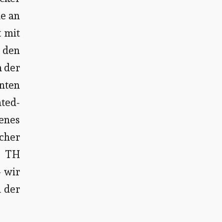
ie an
t mit
 den
n der
enten
nted-
enes
cher
r TH
– wir
 der