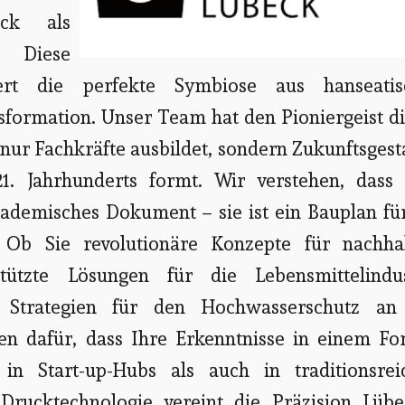
eck als
. Diese
pert die perfekte Symbiose aus hanseatis
sformation. Unser Team hat den Pioniergeist d
 nur Fachkräfte ausbildet, sondern Zukunftsgest
1. Jahrhunderts formt. Wir verstehen, dass 
kademisches Dokument – sie ist ein Bauplan fü
Ob Sie revolutionäre Konzepte für nachhal
stützte Lösungen für die Lebensmittelindus
 Strategien für den Hochwasserschutz an
en dafür, dass Ihre Erkenntnisse in einem Fo
in Start-up-Hubs als auch in traditionsrei
rucktechnologie vereint die Präzision Lübe