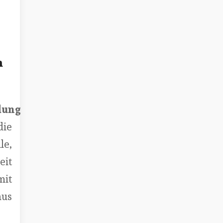
m
dung
ie
le,
eit
it
us