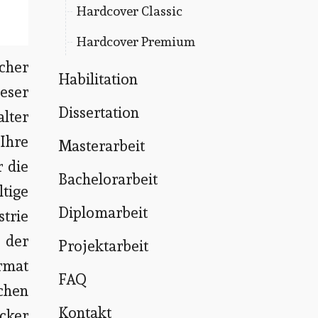
Hardcover Classic
Hardcover Premium
cher
Habilitation
ieser
Dissertation
alter
Ihre
Masterarbeit
r die
Bachelorarbeit
tige
Diplomarbeit
trie
 der
Projektarbeit
rmat
FAQ
chen
Kontakt
cker