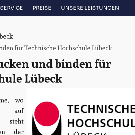
SERVICE
PREISE
UNSERE LEISTUNGEN
beck
inden für Technische Hochschule Lübeck
ucken und binden für
hule Lübeck
rme, wo
tik auf
, steht
den der