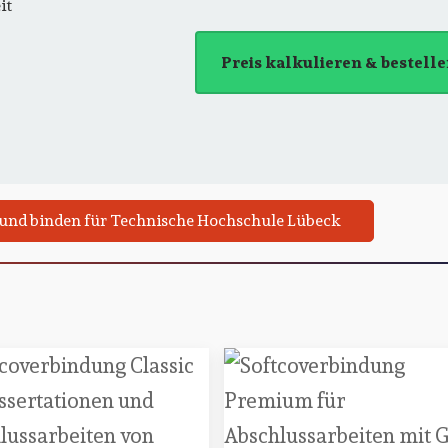
it
Preis kalkulieren & bestell
 und binden für Technische Hochschule Lübeck