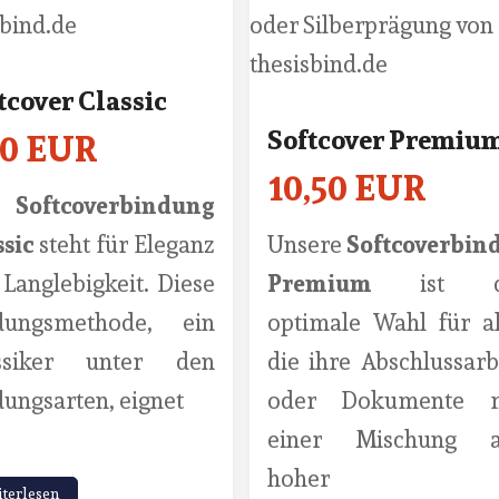
tcover Classic
Softcover Premiu
50 EUR
10,50 EUR
e
Softcoverbindung
ssic
steht für Eleganz
Unsere
Softcoverbin
Langlebigkeit. Diese
Premium
ist d
dungsmethode, ein
optimale Wahl für al
ssiker unter den
die ihre Abschlussarb
ungsarten, eignet
oder Dokumente m
einer Mischung a
hoher
terlesen