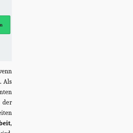
en
wenn
. Als
nten
n der
iten
beit
,