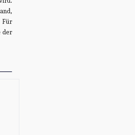
wird.
land,
. Für
e der