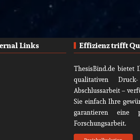
ernal Links
Effizienz trifft Q
ThesisBind.de bietet 
qualitativen Druc
Abschlussarbeit – ver
Sie einfach Ihre gewü
garantieren eine p
Forschungsarbeit.