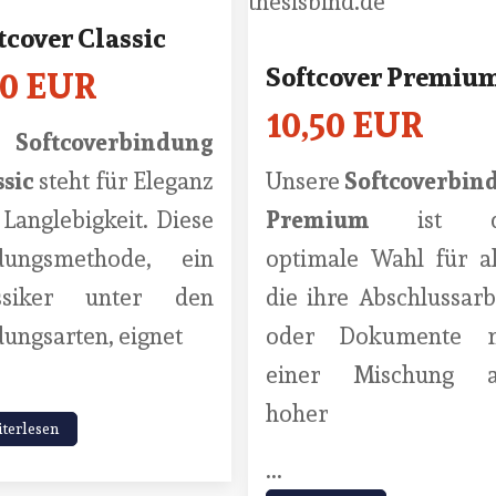
tcover Classic
Softcover Premiu
50 EUR
10,50 EUR
e
Softcoverbindung
ssic
steht für Eleganz
Unsere
Softcoverbin
Langlebigkeit. Diese
Premium
ist d
dungsmethode, ein
optimale Wahl für al
ssiker unter den
die ihre Abschlussarb
ungsarten, eignet
oder Dokumente m
einer Mischung a
hoher
terlesen
...