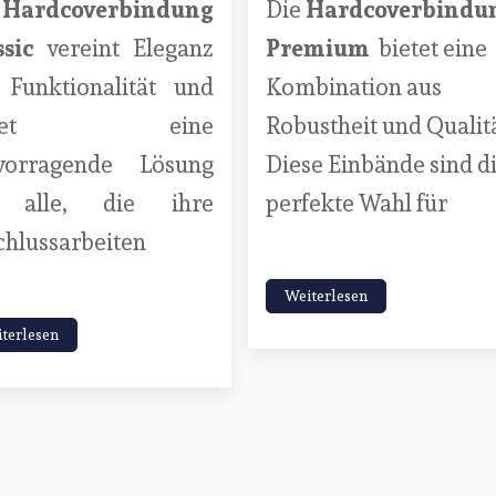
e
Hardcoverbindung
Die
Hardcoverbindu
ssic
vereint Eleganz
Premium
bietet eine
 Funktionalität und
Kombination aus
ietet eine
Robustheit und Qualitä
vorragende Lösung
Diese Einbände sind d
 alle, die ihre
perfekte Wahl für
chlussarbeiten
Weiterlesen
terlesen