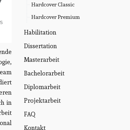
Hardcover Classic
Hardcover Premium
Habilitation
Dissertation
ende
Masterarbeit
ogie,
 Team
Bachelorarbeit
diert
Diplomarbeit
ieren
Projektarbeit
ch in
rbeit
FAQ
ional
Kontakt