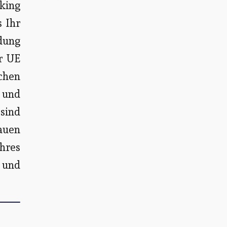
king
s Ihr
ndung
r UE
chen
 und
sind
rauen
hres
n und