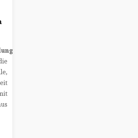
m
dung
ie
le,
eit
it
us