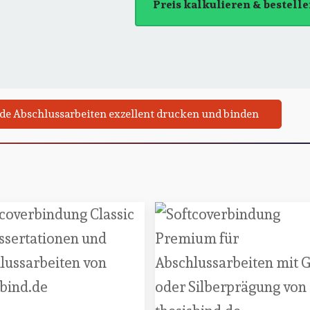
Preis kalkulieren & bestell
e Abschlussarbeiten exzellent drucken und binden