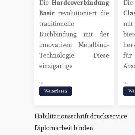
Die
Hardcoverbindung
Di
Basic
revolutioniert die
Cla
traditionelle
mit
Buchbindung mit der
b
innovativen Metalbind-
her
Technologie. Diese
für
einzigartige
Abs
...
...
Weiterlesen
Wei
Habilitationsschrift druckservice
Diplomarbeit binden